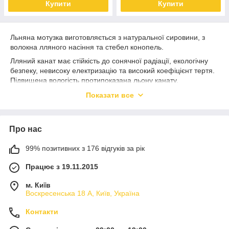
Купити
Купити
Льняна мотузка виготовляється з натуральної сировини, з
волокна лляного насіння та стебел конопель.
Лляний канат має стійкість до сонячної радіації, екологічну
безпеку, невисоку електризацію та високий коефіцієнт тертя.
Підвищена вологість протипоказана льону канату.
Лляний канат використовують в авіаційній промисловості та
Показати все
машинобудуванні, для виготовлення аварійно-рятувальних
засобів та для декоративного оздоблення інтер'єру.
Експлуатаційні випробування каната проводяться шляхом
Про нас
його статичного навантаження зусиллям Р = 1,25 протягом 5
хвилин.
99% позитивних з 176 відгуків за рік
Під впливом навантаження такі вироби можуть
подовжуватись до 8%.
Працює з 19.11.2015
Канат кручений тросової звивки льнопеньковий
м. Київ
Воскресенська 18 А, Київ, Україна
Діаметр, мм
Середнє розривне
навантаження Рp, кгс (кН)
Контакти