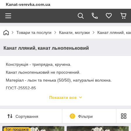
Kanat-verevka.com.ua
Товари та послуги
Канати, мотузки
Канат лляний, ка
Канат лляний, канат льнопеньковий
Конструкція - трипрядна, кручена.
Канат льонопеньковий не просочений.
Матеріал - льон та пенька (50/50), натуральні волокна.
ГОСТ-25552-85
Фасування – 30 - 200 м.
Показати все
Колір - сірий
Діаметр – від 6 до 60 мм.
Сортування
0
Фільтри
Топ продажів