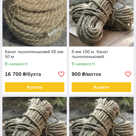
Канат льонопеньковий 60 мм
8 мм 100 м. Канат
50 м
льонопеньковий
В наявності
В наявності
16 700
900
₴/бухта
₴/моток
Купити
Купити