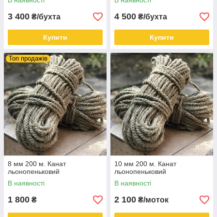
В наявності
В наявності
3 400
4 500
₴/бухта
₴/бухта
Купити
Купити
Топ продажів
8 мм 200 м. Канат
10 мм 200 м. Канат
льонопеньковий
льонопеньковий
В наявності
В наявності
1 800
2 100
₴
₴/моток