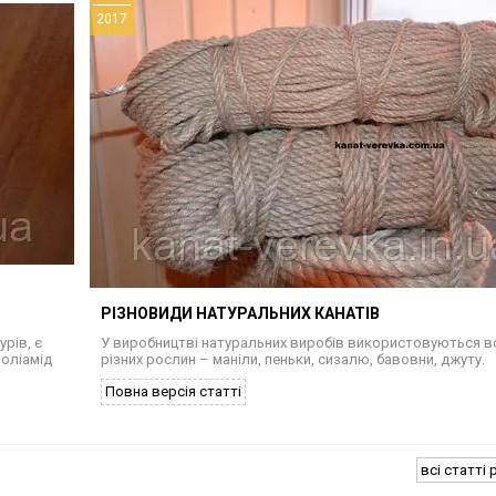
2017
РІЗНОВИДИ НАТУРАЛЬНИХ КАНАТІВ
рів, є
У виробництві натуральних виробів використовуються 
поліамід
різних рослин – маніли, пеньки, сизалю, бавовни, джуту.
Повна версія статті
всі статті 