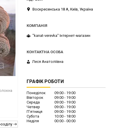
Воскресенська 18 А, Київ, Україна
"kanat-verevka" Інтернет-магазин
Леся Анатоліївна
ГРАФІК РОБОТИ
волокна
Понеділок
09:00
19:00
Вівторок
09:00
19:00
Середа
09:00
19:00
Четвер
09:00
19:00
Пʼятниця
09:00
19:00
Субота
10:00
18:00
Неділя
00:00
00:00
розділу