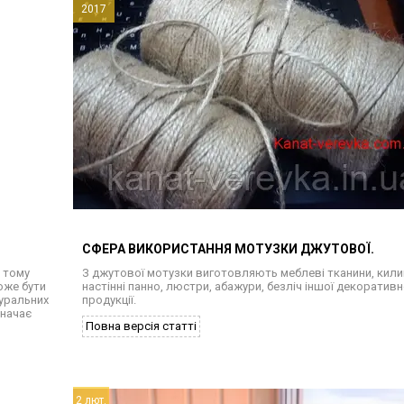
2017
СФЕРА ВИКОРИСТАННЯ МОТУЗКИ ДЖУТОВОЇ.
, тому
З джутової мотузки виготовляють меблеві тканини, кили
оже бути
настінні панно, люстри, абажури, безліч іншої декоративн
туральних
продукції.
значає
Повна версія статті
2 лют.