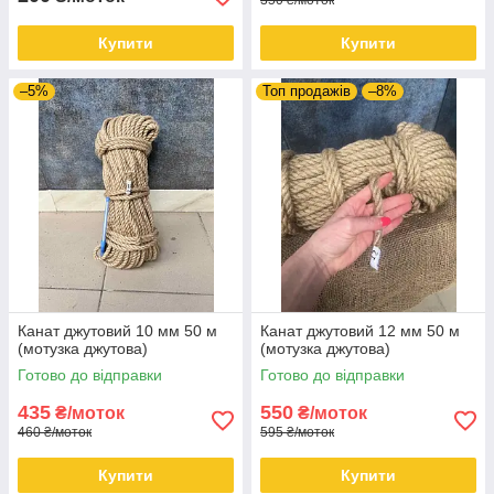
350 ₴/моток
Купити
Купити
–5%
Топ продажів
–8%
Канат джутовий 10 мм 50 м
Канат джутовий 12 мм 50 м
(мотузка джутова)
(мотузка джутова)
Готово до відправки
Готово до відправки
435
550
₴/моток
₴/моток
460 ₴/моток
595 ₴/моток
Купити
Купити