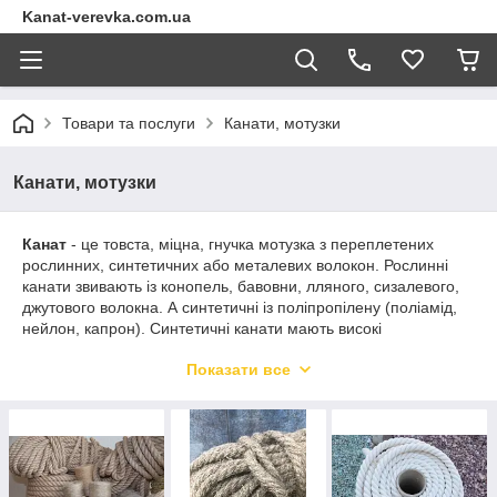
Kanat-verevka.com.ua
Товари та послуги
Канати, мотузки
Канати, мотузки
Канат
- це товста, міцна, гнучка мотузка з переплетених
рослинних, синтетичних або металевих волокон. Рослинні
канати звивають із конопель, бавовни, лляного, сизалевого,
джутового волокна. А синтетичні із поліпропілену (поліамід,
нейлон, капрон). Синтетичні канати мають високі
експлуатаційні характеристики: стійкі до зношування, ударних
Показати все
і механічних навантажень, мають високу міцність при
розтягуванні, мають відмінну гнучкість, добре протистоять
впливу біохімічних і хімічних факторів.
Рослинні канати не такі міцні як поліамідні, але за стійкістю
до вигинів вони кращі і мають гарні розривні характеристики.
Виникло питання з якого матеріалу купити канат?