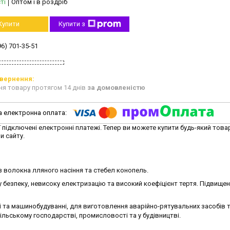
ті
Оптом і в роздріб
Купити
Купити з
96) 701-35-51
ня товару протягом 14 днів
за домовленістю
ї підключені електронні платежі. Тепер ви можете купити будь-який това
и сайту.
з волокна лляного насіння та стебел конопель.
ну безпеку, невисоку електризацію та високий коефіцієнт тертя. Підвище
 та машинобудуванні, для виготовлення аварійно-рятувальних засобів 
льському господарстві, промисловості та у будівництві.