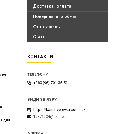
Доставка і оплата
Повернення та обмін
Фотогалерея
Статті
КОНТАКТИ
р не
+380 (96) 701-35-51
на
https://kanat-verevka.com.ua/
19871204@ukr.net
та для