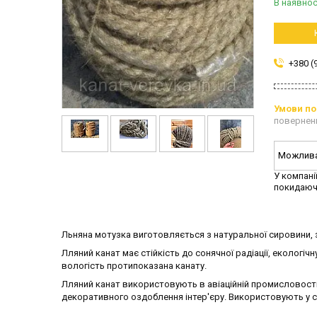
В наявнос
+380 (
повернен
У компані
покидаюч
Льняна мотузка виготовляється з натуральної сировини, 
Лляний канат має стійкість до сонячної радіації, екологіч
вологість протипоказана канату.
Лляний канат використовують в авіаційній промисловості
декоративного оздоблення інтер'єру. Використовують у сі