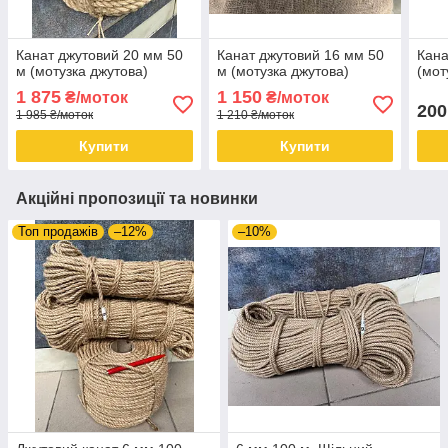
Канат джутовий 20 мм 50
Канат джутовий 16 мм 50
Кана
м (мотузка джутова)
м (мотузка джутова)
(мот
1 875
1 150
₴/моток
₴/моток
200
1 985 ₴/моток
1 210 ₴/моток
Купити
Купити
Акційні пропозиції та новинки
Топ продажів
–12%
–10%