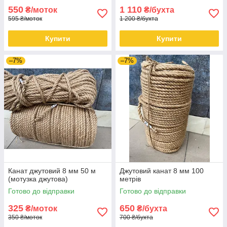
550
1 110
₴/моток
₴/бухта
595 ₴/моток
1 200 ₴/бухта
Купити
Купити
–7%
–7%
Канат джутовий 8 мм 50 м
Джутовий канат 8 мм 100
(мотузка джутова)
метрів
Готово до відправки
Готово до відправки
325
650
₴/моток
₴/бухта
350 ₴/моток
700 ₴/бухта