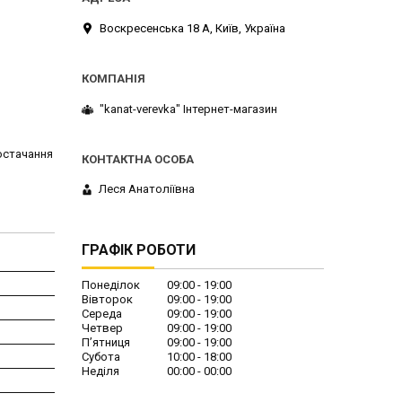
Воскресенська 18 А, Київ, Україна
"kanat-verevka" Інтернет-магазин
постачання
Леся Анатоліївна
ГРАФІК РОБОТИ
Понеділок
09:00
19:00
Вівторок
09:00
19:00
Середа
09:00
19:00
Четвер
09:00
19:00
Пʼятниця
09:00
19:00
Субота
10:00
18:00
Неділя
00:00
00:00