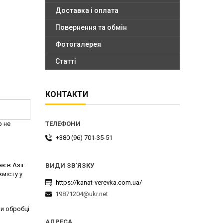
Доставка і оплата
Повернення та обмін
Фотогалерея
Статті
КОНТАКТИ
р не
+380 (96) 701-35-51
 в Азії.
місту у
https://kanat-verevka.com.ua/
19871204@ukr.net
чи обробці