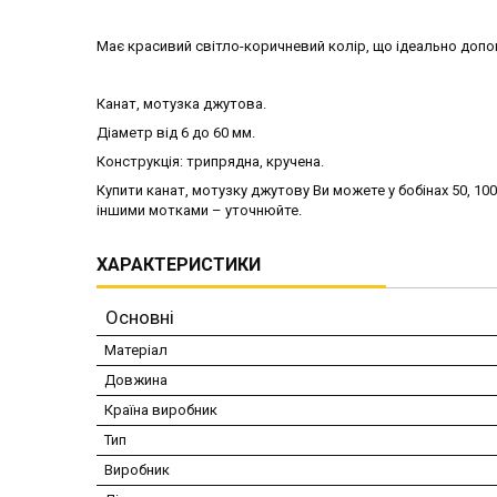
Має красивий світло-коричневий колір, що ідеально доп
Канат, мотузка джутова.
Діаметр від 6 до 60 мм.
Конструкція: трипрядна, кручена.
Купити канат, мотузку джутову Ви можете у бобінах 50, 10
іншими мотками – уточнюйте.
ХАРАКТЕРИСТИКИ
Основні
Матеріал
Довжина
Країна виробник
Тип
Виробник