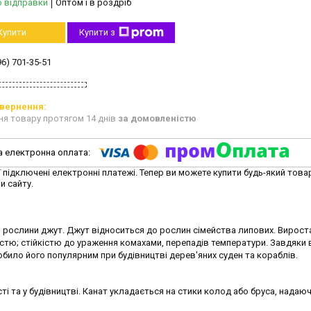
о відправки
Оптом і в роздріб
Купити
Купити з
96) 701-35-51
ня товару протягом 14 днів
за домовленістю
ї підключені електронні платежі. Тепер ви можете купити будь-який това
и сайту.
рослини джут. Джут відноситься до рослин сімейства липових. Виростає
стю; стійкістю до ураження комахами, перепадів температури. Завдяки в
робило його популярним при будівництві дерев'яних суден та кораблів.
 та у будівництві. Канат укладається на стики колод або бруса, надаю