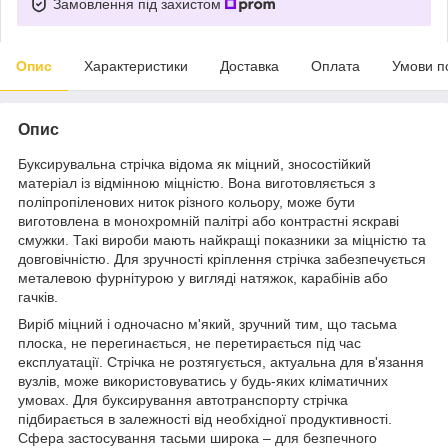
Замовлення під захистом
Опис
Характеристики
Доставка
Оплата
Умови п
Опис
Буксирувальна стрічка відома як міцний, зносостійкий
матеріал із відмінною міцністю. Вона виготовляється з
поліпропіленових ниток різного кольору, може бути
виготовлена ​​в монохромній палітрі або контрастні яскраві
смужки. Такі вироби мають найкращі показники за міцністю та
довговічністю. Для зручності кріплення стрічка забезпечується
металевою фурнітурою у вигляді натяжок, карабінів або
гачків.
Виріб міцний і одночасно м'який, зручний тим, що тасьма
плоска, не перегинається, не перетирається під час
експлуатації. Стрічка не розтягується, актуальна для в'язання
вузлів, може використовуватись у будь-яких кліматичних
умовах. Для буксирування автотранспорту стрічка
підбирається в залежності від необхідної продуктивності.
Сфера застосування тасьми широка – для безпечного