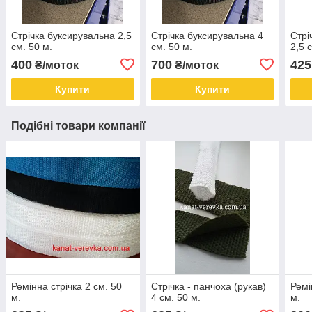
Стрічка буксирувальна 2,5
Стрічка буксирувальна 4
Стрі
см. 50 м.
см. 50 м.
2,5 
400
700
425
₴/моток
₴/моток
Купити
Купити
Подібні товари компанії
Ремінна стрічка 2 см. 50
Стрічка - панчоха (рукав)
Ремі
м.
4 см. 50 м.
м.