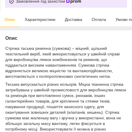
Замовлення під захистом
Опис
Характеристики
Доставка
Оплата
Умови п
Опис
Стрічка тасьма ремінна (сумкова) – міцний, щільний
текстильний виріб, який використовується у швейній справі
для виробництва лямок комбінезонів та ременів, що
піддаються високим навантаженням. Сумкова стрічка
відрізняється великою міцністю та вантажопідйомністю,
виготовляється з поліпропіленових синтетичних ниток.
Тесьма випускається різних кольорів. Міцна тканинна стрічка
затребувана у швейній промисловості для виробництва лямок
та ремінців при виготовленні сумок, рюкзаків, інших
галантерейних товарів, для кріплення та стяжки тюків,
пакування продукції, пошиття захисного одягу, для
окантування зовнішніх деталей (клапанів, кишень). Стрічка
сумкова має маленьку вагу і зручна у використанні, вона не
збільшує загальну масу вантажу, легко фіксується в
потрібному місці. Використовувати її можна в різних