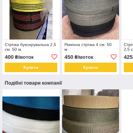
Стрічка буксирувальна 2,5
Ремінна стрічка 4 см. 50
Стрі
см. 50 м.
м.
2,5 
400
450
425
₴/моток
₴/моток
Купити
Купити
Подібні товари компанії