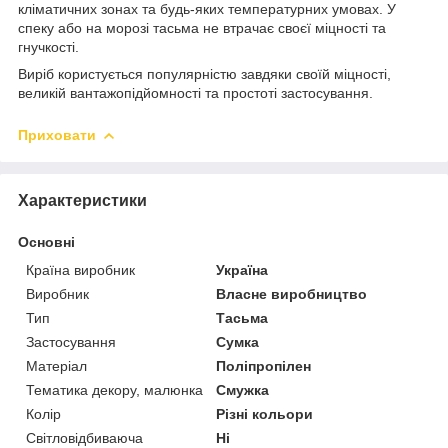
кліматичних зонах та будь-яких температурних умовах. У
спеку або на морозі тасьма не втрачає своєї міцності та
гнучкості.
Виріб користується популярністю завдяки своїй міцності,
великій вантажопідйомності та простоті застосування.
Приховати
Характеристики
Основні
Країна виробник
Україна
Виробник
Власне виробництво
Тип
Тасьма
Застосування
Сумка
Матеріал
Поліпропілен
Тематика декору, малюнка
Смужка
Колір
Різні кольори
Світловідбиваюча
Ні