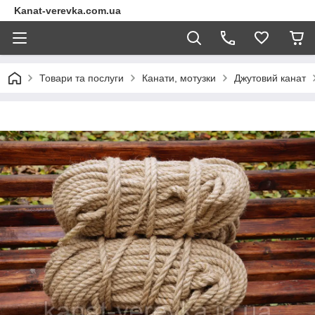
Kanat-verevka.com.ua
Товари та послуги
Канати, мотузки
Джутовий канат