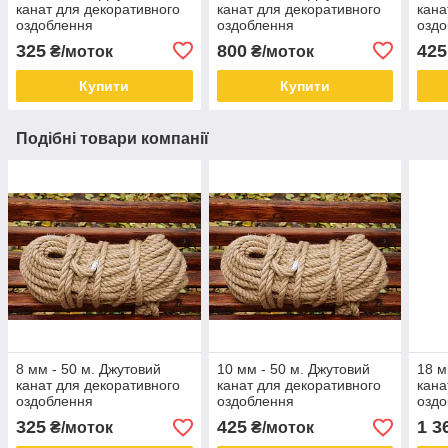
канат для декоративного
канат для декоративного
кана
оздоблення
оздоблення
озд
325
800
425
₴/моток
₴/моток
Купити
Купити
Подібні товари компанії
8 мм - 50 м. Джутовий
10 мм - 50 м. Джутовий
18 м
канат для декоративного
канат для декоративного
кана
оздоблення
оздоблення
озд
325
425
1 3
₴/моток
₴/моток