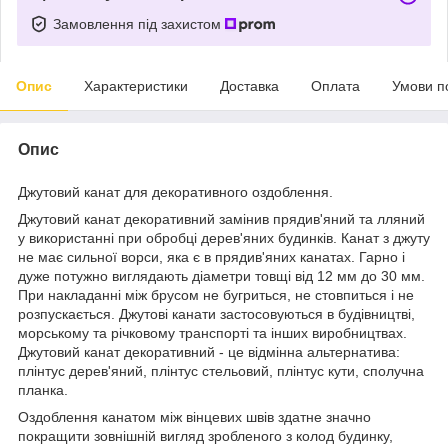
Замовлення під захистом
Опис
Характеристики
Доставка
Оплата
Умови п
Опис
Джутовий канат для декоративного оздоблення.
Джутовий канат декоративний замінив прядив'яний та лляний
у використанні при обробці дерев'яних будинків. Канат з джуту
не має сильної ворси, яка є в прядив'яних канатах. Гарно і
дуже потужно виглядають діаметри товщі від 12 мм до 30 мм.
При накладанні між брусом не бугриться, не стовпиться і не
розпускається. Джутові канати застосовуються в будівництві,
морському та річковому транспорті та інших виробництвах.
Джутовий канат декоративний - це відмінна альтернатива:
плінтус дерев'яний, плінтус стельовий, плінтус кути, сполучна
планка.
Оздоблення канатом між вінцевих швів здатне значно
покращити зовнішній вигляд зробленого з колод будинку,