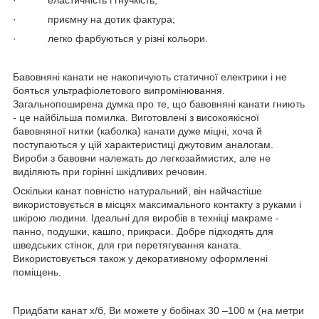
· приємну на дотик фактура;
· легко фарбуються у різні кольори.
Бавовняні канати не накопичують статичної електрики і не
бояться ультрафіолетового випромінювання.
Загальнопоширена думка про те, що бавовняні канати гниють
- це найбільша помилка. Виготовлені з високоякісної
бавовняної нитки (каболка) канати дуже міцні, хоча й
поступаються у цій характеристиці джутовим аналогам.
Вироби з бавовни належать до легкозаймистих, але не
виділяють при горінні шкідливих речовин.
Оскільки канат повністю натуральний, він найчастіше
використовується в місцях максимального контакту з руками і
шкірою людини. Ідеальні для виробів в техніці макраме -
панно, подушки, кашпо, прикраси. Добре підходять для
шведських стінок, для гри перетягування каната.
Використовується також у декоративному оформленні
поміщень.
Придбати канат х/б, Ви можете у бобінах 30 –100 м (на метри