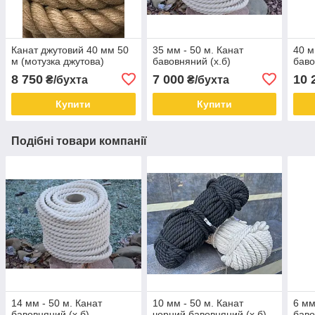
Канат джутовий 40 мм 50
35 мм - 50 м. Канат
40 м
м (мотузка джутова)
бавовняний (х.б)
баво
8 750
7 000
10 
₴/бухта
₴/бухта
Купити
Купити
Подібні товари компанії
14 мм - 50 м. Канат
10 мм - 50 м. Канат
6 мм
бавовняний (х.б)
чорний бавовняний (х.б)
баво