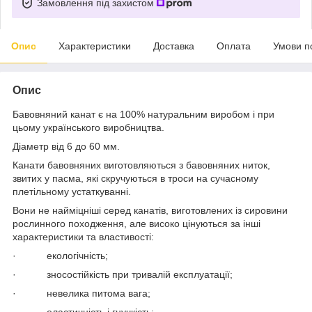
Замовлення під захистом
Опис
Характеристики
Доставка
Оплата
Умови п
Опис
Бавовняний канат є на 100% натуральним виробом і при
цьому українського виробництва.
Діаметр від 6 до 60 мм.
Канати бавовняних виготовляються з бавовняних ниток,
звитих у пасма, які скручуються в троси на сучасному
плетільному устаткуванні.
Вони не найміцніші серед канатів, виготовлених із сировини
рослинного походження, але високо цінуються за інші
характеристики та властивості:
· екологічність;
· зносостійкість при тривалій експлуатації;
· невелика питома вага;
· еластичність і гнучкість;