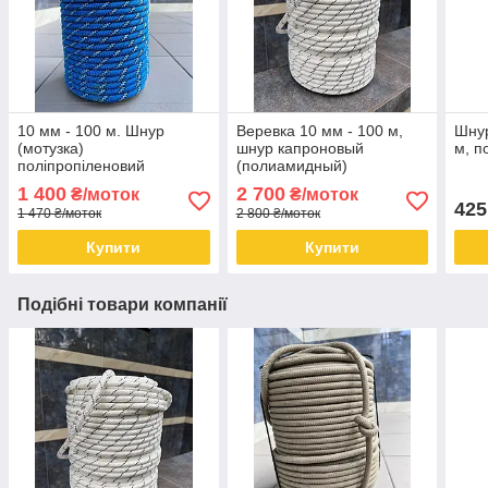
10 мм - 100 м. Шнур
Веревка 10 мм - 100 м,
Шнур
(мотузка)
шнур капроновый
м, п
поліпропіленовий
(полиамидный)
1 400
2 700
₴/моток
₴/моток
425
1 470 ₴/моток
2 800 ₴/моток
Купити
Купити
Подібні товари компанії