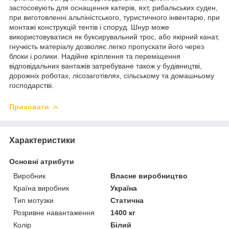
застосовують для оснащення катерів, яхт, рибальських суден,
при виготовленні альпіністського, туристичного інвентарю, при
монтажі конструкцій тентів і споруд. Шнур може
використовуватися як буксирувальний трос, або якірний канат,
гнучкість матеріалу дозволяє легко пропускати його через
блоки і ролики. Надійне кріплення та переміщення
відповідальних вантажів затребуване також у будівництві,
дорожніх роботах, лісозаготівлях, сільському та домашньому
господарстві.
Приховати
Характеристики
Основні атрибути
Виробник
Власне виробництво
Країна виробник
Україна
Тип мотузки
Статична
Розривне навантаження
1400 кг
Колір
Білий