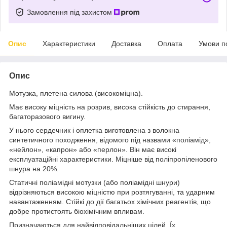
Замовлення під захистом
Опис
Характеристики
Доставка
Оплата
Умови п
Опис
Мотузка, плетена силова (високоміцна).
Має високу міцність на розрив, висока стійкість до стирання,
багаторазового вигину.
У нього сердечник і оплетка виготовлена ​​з волокна
синтетичного походження, відомого під назвами «поліамід»,
«нейлон», «капрон» або «перлон». Він має високі
експлуатаційні характеристики. Міцніше від поліпропіленового
шнура на 20%.
Статичні поліамідні мотузки (або поліамідні шнури)
відрізняються високою міцністю при розтягуванні, та ударним
навантаженням. Стійкі до дії багатьох хімічних реагентів, що
добре протистоять біохімічним впливам.
Призначаються для найвідповідальніших цілей. Їх