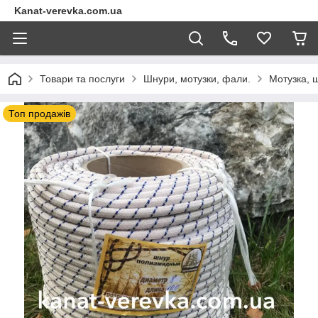
Kanat-verevka.com.ua
Товари та послуги
Шнури, мотузки, фали.
Мотузка, 
Топ продажів