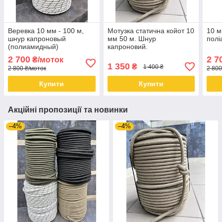
Веревка 10 мм - 100 м,
Мотузка статична койот 10
10 м
шнур капроновый
мм 50 м. Шнур
полі
(полиамидный)
капроновий.
2 700
2 7
₴/моток
1 350
₴
1 400 ₴
2 800 ₴/моток
2 800
Купити
Купити
Акційні пропозиції та новинки
–4%
–4%