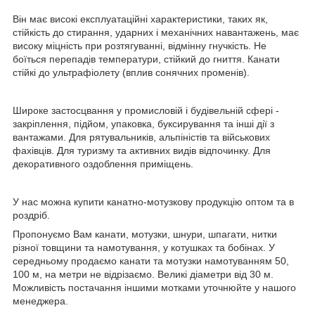
Він має високі експлуатаційні характеристики, таких як,
стійкість до стирання, ударних і механічних навантажень, має
високу міцність при розтягуванні, відмінну гнучкість. Не
боїться перепадів температури, стійкий до гниття. Канати
стійкі до ультрафіолету (вплив сонячних променів).
Широке застосцвання у промисловій і будівельній сфері -
закріплення, підйом, упаковка, буксирування та інші дії з
вантажами. Для рятувальників, альпіністів та військових
фахівців. Для туризму та активних видів відпочинку. Для
декоративного оздоблення приміщень.
У нас можна купити канатно-мотузкову продукцію оптом та в
роздріб.
Пропонуємо Вам канати, мотузки, шнури, шпагати, нитки
різної товщини та намотування, у котушках та бобінах. У
середньому продаємо канати та мотузки намотуванням 50,
100 м, на метри не відрізаємо. Великі діаметри від 30 м.
Можливість постачання іншими мотками уточнюйте у нашого
менеджера.