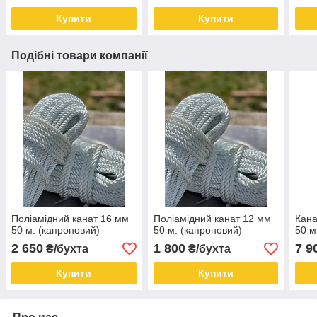
Купити
Купити
Подібні товари компанії
Поліамідний канат 16 мм
Поліамідний канат 12 мм
Кана
50 м. (капроновий)
50 м. (капроновий)
50 м
2 650
1 800
7 9
₴/бухта
₴/бухта
Купити
Купити