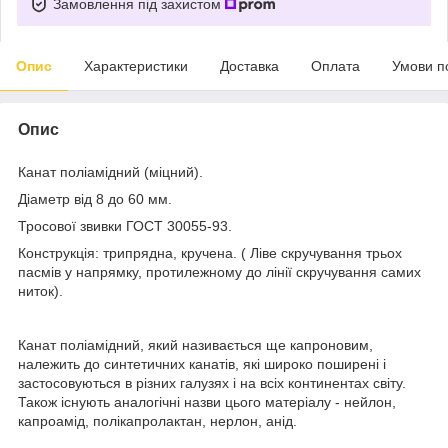
Замовлення під захистом
Опис
Характеристики
Доставка
Оплата
Умови п
Опис
Канат поліамідний (міцний).
Діаметр від 8 до 60 мм.
Тросової звивки ГОСТ 30055-93.
Конструкція: трипрядна, кручена. ( Ліве скручування трьох
пасмів у напрямку, протилежному до лінії скручування самих
ниток).
Канат поліамідний, який називається ще капроновим,
належить до синтетичних канатів, які широко поширені і
застосовуються в різних галузях і на всіх континентах світу.
Також існують аналогічні назви цього матеріалу - нейлон,
капроамід, полікапролактан, нерлон, анід.