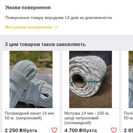
Умови повернення
Повернення товару впродовж 14 днів за домовленістю
Всі умови повернення
З цим товаром також замовляють
Поліамідний канат 14 мм
Мотузка 14 мм - 100 м,
Полі
50 м. (капроновий)
шнур капроновий
50 м
(поліамідний)
2 250
4 700
2 6
₴/бухта
₴/бухта