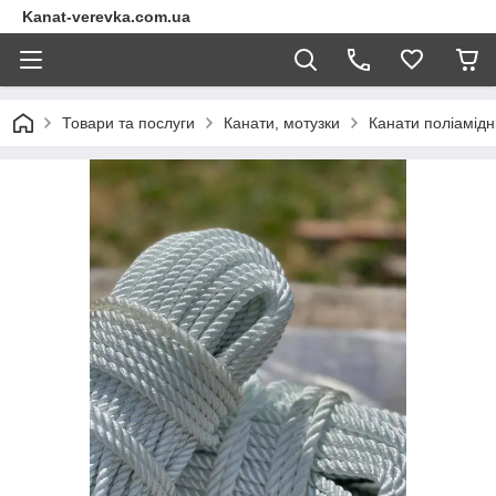
Kanat-verevka.com.ua
Товари та послуги
Канати, мотузки
Канати поліамідн