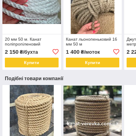
20 мм 50 м. Канат
Канат льонопеньковий 16
Джут
поліпропіленовий
мм 50 м
метр
2 150
1 400
2 2
₴/бухта
₴/моток
Купити
Купити
Подібні товари компанії