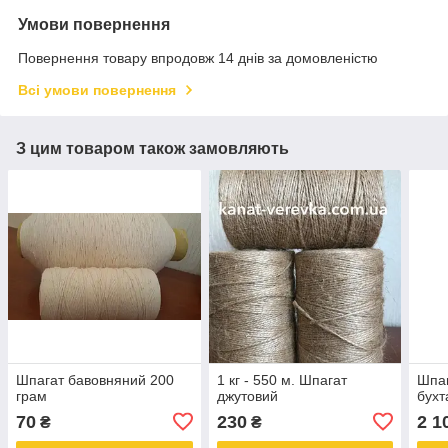
Умови повернення
Повернення товару впродовж 14 днів за домовленістю
Всі умови повернення
З цим товаром також замовляють
Шпагат бавовняний 200
1 кг - 550 м. Шпагат
Шпаг
грам
джутовий
бухт
70
230
2 1
₴
₴