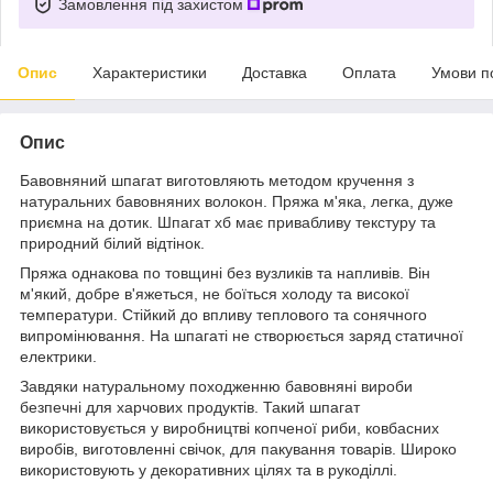
Замовлення під захистом
Опис
Характеристики
Доставка
Оплата
Умови п
Опис
Бавовняний шпагат виготовляють методом кручення з
натуральних бавовняних волокон. Пряжа м'яка, легка, дуже
приємна на дотик. Шпагат хб має привабливу текстуру та
природний білий відтінок.
Пряжа однакова по товщині без вузликів та напливів. Він
м'який, добре в'яжеться, не боїться холоду та високої
температури. Стійкий до впливу теплового та сонячного
випромінювання. На шпагаті не створюється заряд статичної
електрики.
Завдяки натуральному походженню бавовняні вироби
безпечні для харчових продуктів. Такий шпагат
використовується у виробництві копченої риби, ковбасних
виробів, виготовленні свічок, для пакування товарів. Широко
використовують у декоративних цілях та в рукоділлі.