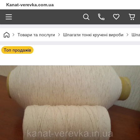
Kanat-verevka.com.ua
Товари та послуги
Шпагати тонкі кручені вироби
Шпаг
Топ продажів