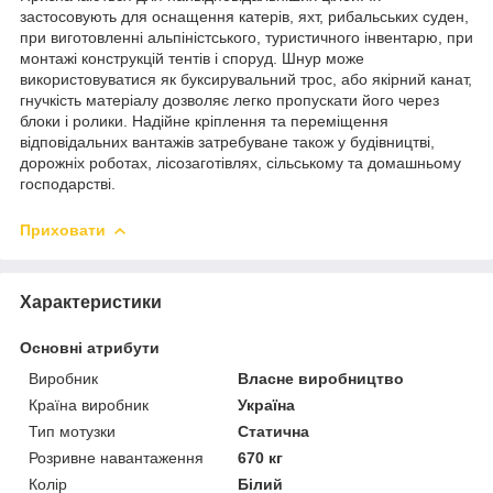
застосовують для оснащення катерів, яхт, рибальських суден,
при виготовленні альпіністського, туристичного інвентарю, при
монтажі конструкцій тентів і споруд. Шнур може
використовуватися як буксирувальний трос, або якірний канат,
гнучкість матеріалу дозволяє легко пропускати його через
блоки і ролики. Надійне кріплення та переміщення
відповідальних вантажів затребуване також у будівництві,
дорожніх роботах, лісозаготівлях, сільському та домашньому
господарстві.
Приховати
Характеристики
Основні атрибути
Виробник
Власне виробництво
Країна виробник
Україна
Тип мотузки
Статична
Розривне навантаження
670 кг
Колір
Білий