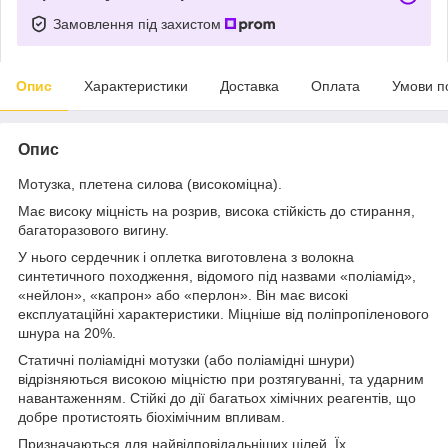
Замовлення під захистом
Опис
Характеристики
Доставка
Оплата
Умови п
Опис
Мотузка, плетена силова (високоміцна).
Має високу міцність на розрив, висока стійкість до стирання,
багаторазового вигину.
У нього сердечник і оплетка виготовлена ​​з волокна
синтетичного походження, відомого під назвами «поліамід»,
«нейлон», «капрон» або «перлон». Він має високі
експлуатаційні характеристики. Міцніше від поліпропіленового
шнура на 20%.
Статичні поліамідні мотузки (або поліамідні шнури)
відрізняються високою міцністю при розтягуванні, та ударним
навантаженням. Стійкі до дії багатьох хімічних реагентів, що
добре протистоять біохімічним впливам.
Призначаються для найвідповідальніших цілей. Їх