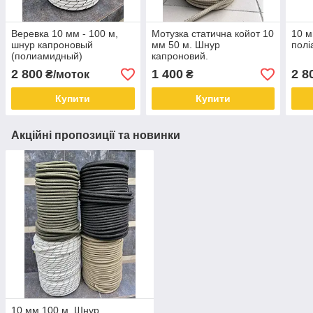
Веревка 10 мм - 100 м,
Мотузка статична койот 10
10 м
шнур капроновый
мм 50 м. Шнур
полі
(полиамидный)
капроновий.
2 800
1 400
2 8
₴/моток
₴
Купити
Купити
Акційні пропозиції та новинки
10 мм 100 м. Шнур