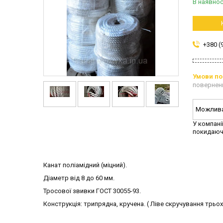
В наявнос
+380 (
повернен
У компані
покидаюч
Канат поліамідний (міцний).
Діаметр від 8 до 60 мм.
Тросової звивки ГОСТ 30055-93.
Конструкція: трипрядна, кручена. ( Ліве скручування трьох