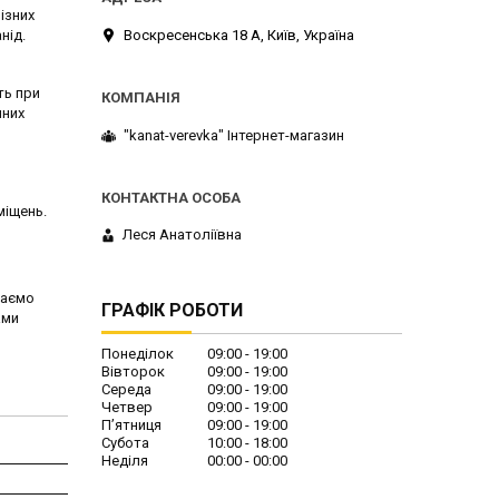
ізних
Воскресенська 18 А, Київ, Україна
нід.
ть при
чних
"kanat-verevka" Інтернет-магазин
міщень.
Леся Анатоліївна
даємо
ГРАФІК РОБОТИ
ами
Понеділок
09:00
19:00
Вівторок
09:00
19:00
Середа
09:00
19:00
Четвер
09:00
19:00
Пʼятниця
09:00
19:00
Субота
10:00
18:00
Неділя
00:00
00:00