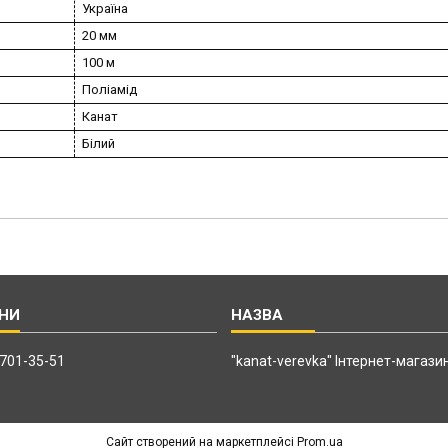
Україна
20 мм
100 м
Поліамід
Канат
Білий
 701-35-51
"kanat-verevka" Інтернет-магази
Сайт створений на маркетплейсі
Prom.ua