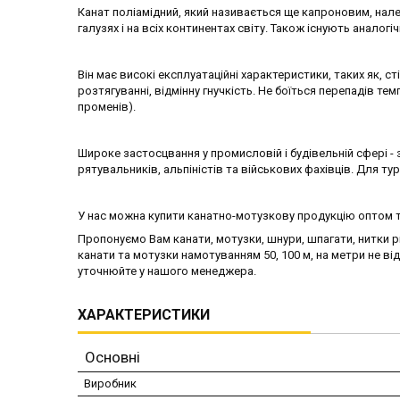
Канат поліамідний, який називається ще капроновим, нале
галузях і на всіх континентах світу. Також існують аналогі
Він має високі експлуатаційні характеристики, таких як, ст
розтягуванні, відмінну гнучкість. Не боїться перепадів те
променів).
Широке застосцвання у промисловій і будівельній сфері - з
рятувальників, альпіністів та військових фахівців. Для 
У нас можна купити канатно-мотузкову продукцію оптом т
Пропонуємо Вам канати, мотузки, шнури, шпагати, нитки р
канати та мотузки намотуванням 50, 100 м, на метри не в
уточнюйте у нашого менеджера.
ХАРАКТЕРИСТИКИ
Основні
Виробник