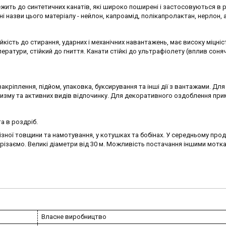
жить до синтетичних канатів, які широко поширені і застосовуються в р
чні назви цього матеріалу - нейлон, капроамід, полікапролактан, нерлон, а
ійкість до стирання, ударних і механічних навантажень, має високу міцніс
мператури, стійкий до гниття. Канати стійкі до ультрафіолету (вплив соня
акріплення, підйом, упаковка, буксирування та інші дії з вантажами. Для
туризму та активних видів відпочинку. Для декоративного оздоблення при
а в роздріб.
ізної товщини та намотування, у котушках та бобінах. У середньому про
ідрізаємо. Великі діаметри від 30 м. Можливість постачання іншими мотк
Власне виробництво