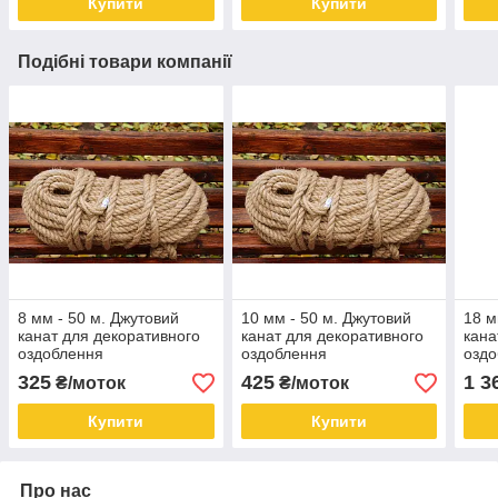
Купити
Купити
Подібні товари компанії
8 мм - 50 м. Джутовий
10 мм - 50 м. Джутовий
18 м
канат для декоративного
канат для декоративного
кана
оздоблення
оздоблення
озд
325
425
1 3
₴/моток
₴/моток
Купити
Купити
Про нас