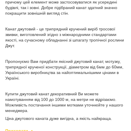
причому цей елемент може застосовуватися як усередині
будівлі, так і зовні. Добре підібраний канат здатний значно
покращити зовнішній вигляд стін.
Канат джутовий - це трипрядний кручений виріб тросової
звивки, виготовлений згідно з міжнародними стандартами
якості, на сучасному обладнанні зі шпагату тропічної рослини
Джут.
Пропонуємо Вам придбати якісний джутовий канат, мотузку,
трипрядної крученої конструкції, діаметром від 6мм до 60мм,
Українського виробництва за найоптимальнішими цінами в
Україні.
Купити джутовий канат декоративний Ви можете
намотуванням від 100 до 1000 м, на метри не відрізаємо.
Можливість постачання іншими мотками уточнюйте у нашого
менеджера.
Ціна джутового каната дуже вигідна, а якість найкраща.
Приховати