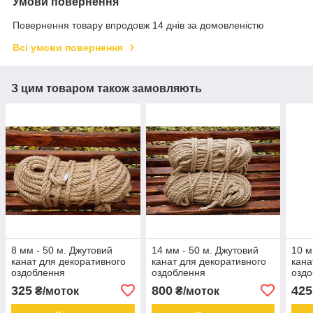
Умови повернення
Повернення товару впродовж 14 днів за домовленістю
Всі умови повернення
З цим товаром також замовляють
8 мм - 50 м. Джутовий
14 мм - 50 м. Джутовий
10 м
канат для декоративного
канат для декоративного
кана
оздоблення
оздоблення
озд
325
800
425
₴/моток
₴/моток