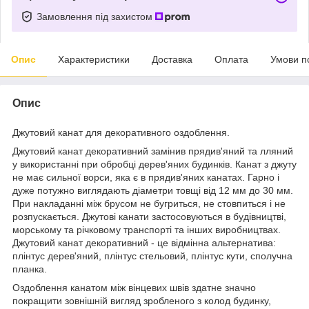
Замовлення під захистом
Опис
Характеристики
Доставка
Оплата
Умови п
Опис
Джутовий канат для декоративного оздоблення.
Джутовий канат декоративний замінив прядив'яний та лляний
у використанні при обробці дерев'яних будинків. Канат з джуту
не має сильної ворси, яка є в прядив'яних канатах. Гарно і
дуже потужно виглядають діаметри товщі від 12 мм до 30 мм.
При накладанні між брусом не бугриться, не стовпиться і не
розпускається. Джутові канати застосовуються в будівництві,
морському та річковому транспорті та інших виробництвах.
Джутовий канат декоративний - це відмінна альтернатива:
плінтус дерев'яний, плінтус стельовий, плінтус кути, сполучна
планка.
Оздоблення канатом між вінцевих швів здатне значно
покращити зовнішній вигляд зробленого з колод будинку,