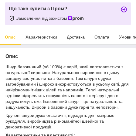
Що таке купити з Пром?
Замовлення під захистом
Опис
Характеристики
Доставка
Оплата
Умови п
Опис
Шнур бавовняний (хб 100%) є виріб, який виготовляється з
натуральної сировини. Натуральною сировиною в цьому
випадку виступає нитка з бавовни. Такі шнури є дуже
затребуваними і широко використовуються в усьому світі, для
найрізноманітніших цілей та напрямків. Теплі натуральні
відтінки підкреслять вишуканість вашого інтер'єру і довго
радуватимуть око. Бавовняний шнур – це натуральність та
вишуканість. Вироби з бавовни дуже гарні та неповторні.
Кручені шнури дуже еластичні, підходять для макраме,
рукоділля, виробництва різноманітної швейної та
декоративної продукції.
Характеристики та властивості: