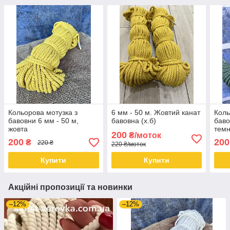
Кольорова мотузка з
6 мм - 50 м. Жовтий канат
Коль
бавовни 6 мм - 50 м,
бавовна (х.б)
баво
жовта
темн
200
₴/моток
200
200
₴
220 ₴
220 ₴/моток
Купити
Купити
Акційні пропозиції та новинки
–12%
–12%