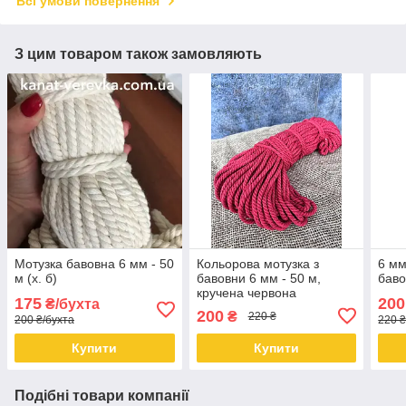
Всі умови повернення
З цим товаром також замовляють
Мотузка бавовна 6 мм - 50
Кольорова мотузка з
6 мм
м (х. б)
бавовни 6 мм - 50 м,
баво
кручена червона
175
200
₴/бухта
200
₴
220 ₴
200 ₴/бухта
220 ₴
Купити
Купити
Подібні товари компанії