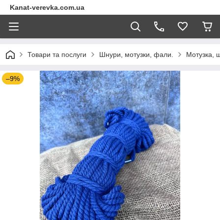
Kanat-verevka.com.ua
Товари та послуги
Шнури, мотузки, фали.
Мотузка, 
–9%